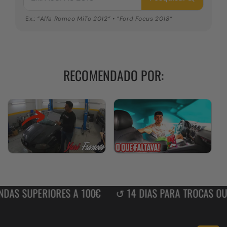
marca,
modelo
Ex.:
“Alfa Romeo MiTo 2012”
•
“Ford Focus 2018”
e
ano
RECOMENDADO POR:
AS SUPERIORES A 100€
↺ 14 DIAS PARA TROCAS OU D