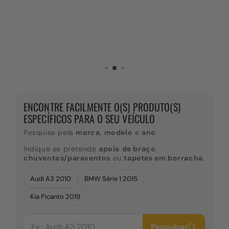
ENCONTRE FACILMENTE O(S) PRODUTO(S)
ESPECÍFICOS PARA O SEU VEÍCULO
Pesquise pela
marca
,
modelo
e
ano
.
Indique se pretende
apoio de braço
,
chuventos/paraventos
ou
tapetes em borracha
.
Audi A3 2010
BMW Série 1 2015
Kia Picanto 2019
Pesquisar
Pesquisar
por