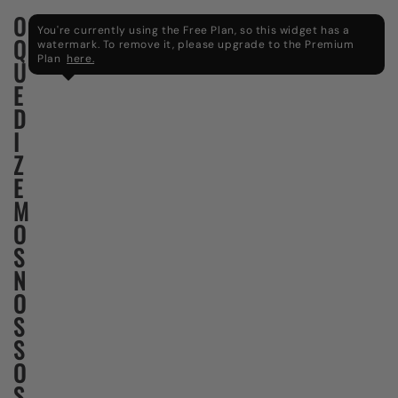
O
You're currently using the Free Plan, so this widget has a
Q
watermark. To remove it, please upgrade to the Premium
Plan
here.
U
E
D
I
Z
E
M
O
S
N
O
S
S
O
S