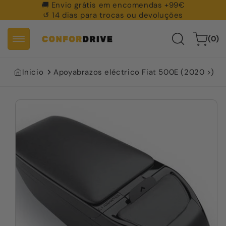
🚚︎ Envio grátis em encomendas +99€
Ir al
↺ 14 dias para trocas ou devoluções
contenido
0
Carrito
(0)
artículos
Inicio
Apoyabrazos eléctrico Fiat 500E (2020 >)
Ir a la
información
del
producto