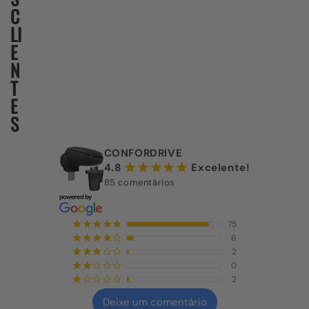
C
LI
E
N
T
E
S
CONFORDRIVE
4.8
Excelente!
¡
¡
¡
¡
¡
85 comentários
75
¡
¡
¡
¡
¡
6
¡
¡
¡
¡
¢
2
¡
¡
¡
¢
¢
0
¡
¡
¢
¢
¢
2
¡
¢
¢
¢
¢
Deixe um comentário