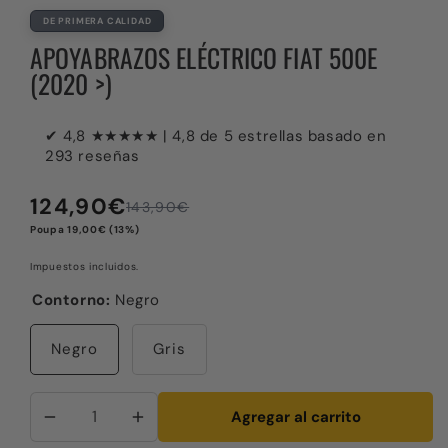
DE PRIMERA CALIDAD
APOYABRAZOS ELÉCTRICO FIAT 500E
(2020 >)
✔ 4,8 ★★★★★ | 4,8 de 5 estrellas basado en
293 reseñas
124,90€
143,90€
Precio
Precio
de
regular
Poupa 19,00€ (13%)
venta
Impuestos incluidos.
Contorno:
Negro
Negro
Gris
Agregar al carrito
Disminuir cantidad para Apoyabrazos eléctrico Fiat 5
Aumentar cantidad para Apoyabrazos eléc